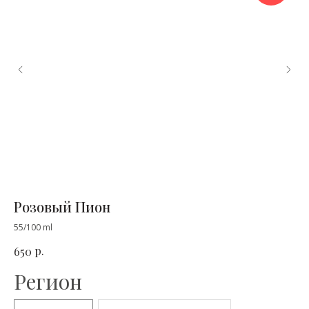
Розовый Пион
М
55/100 ml
50 
р.
650
2 
Регион
Р