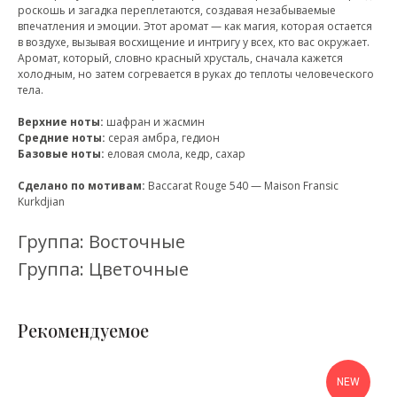
роскошь и загадка переплетаются, создавая незабываемые
впечатления и эмоции. Этот аромат — как магия, которая остается
в воздухе, вызывая восхищение и интригу у всех, кто вас окружает.
Аромат, который, словно красный хрусталь, сначала кажется
холодным, но затем согревается в руках до теплоты человеческого
тела.
Верхние ноты:
шафран и жасмин
Средние ноты:
серая амбра, гедион
Базовые ноты:
еловая смола, кедр, сахар
Сделано по мотивам:
Baccarat Rouge 540 — Maison Fransic
Kurkdjian
Группа: Восточные
Группа: Цветочные
Рекомендуемое
NEW