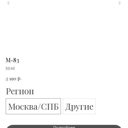
М-83
U
50 ml
50 
р.
2 190
2 
Регион
Р
Москва/СПБ
Другие
Подробнее