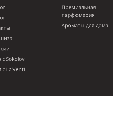
ог
Премиальная
парфюмерия
ог
Ароматы для дома
акты
шиза
нсии
 с Sokolov
 с La'Venti