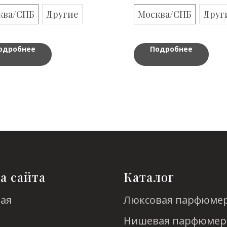
ква/СПБ
Другие
Москва/СПБ
Друг
одробнее
Подробнее
а сайта
Каталог
ная
Люксовая парфюме
Нишевая парфюмер