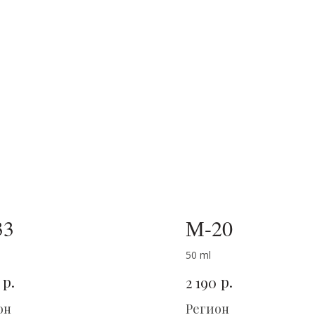
33
М-20
50 ml
р.
р.
2 190
он
Регион