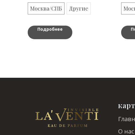
Москва/СПБ
Другие
Мос
Подробнее
П
карт
Глав
О нас