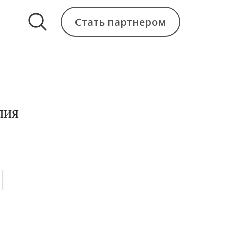
Стать партнером
пия