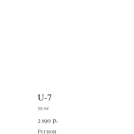
U-7
50 ml
р.
2 190
Регион