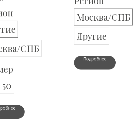
Регион
ион
Москва/СПБ
угие
Другие
сква/СПБ
Подробнее
мер
50
робнее