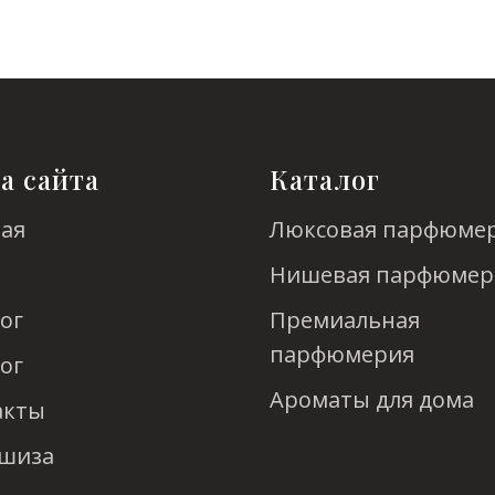
а сайта
Каталог
ная
Люксовая парфюме
Нишевая парфюмер
ог
Премиальная
парфюмерия
ог
Ароматы для дома
акты
шиза