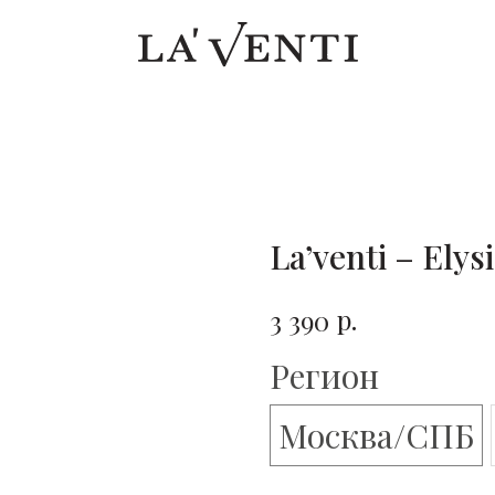
La’venti – Elys
р.
3 390
Регион
Москва/СПБ