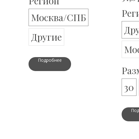
Регион
Рег
Москва/СПБ
Др
Другие
Мо
Подробнее
Раз
30
Под